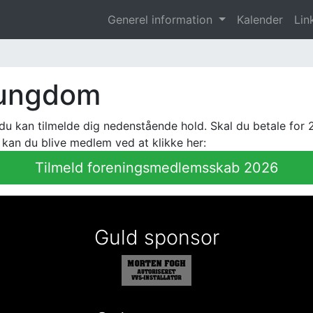
Generel information
Kalender
Lin
 ungdom
u kan tilmelde dig nedenstående hold. Skal du betale for 20
 kan du blive medlem ved at klikke her:
Tilmeld foreningsmedlemsskab 2026
Guld sponsor