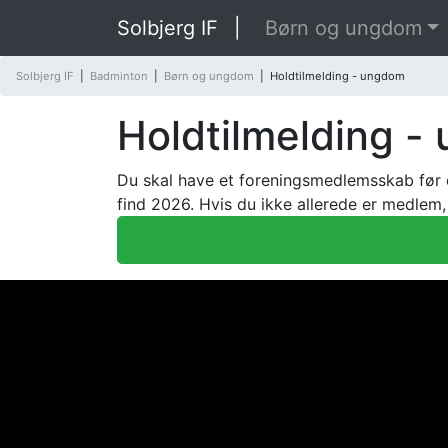
Solbjerg IF
|
Børn og ungdom
Solbjerg IF
|
Badminton
|
Børn og ungdom
|
Holdtilmelding - ungdom
Holdtilmelding -
Du skal have et foreningsmedlemsskab før d
find 2026. Hvis du ikke allerede er medlem,