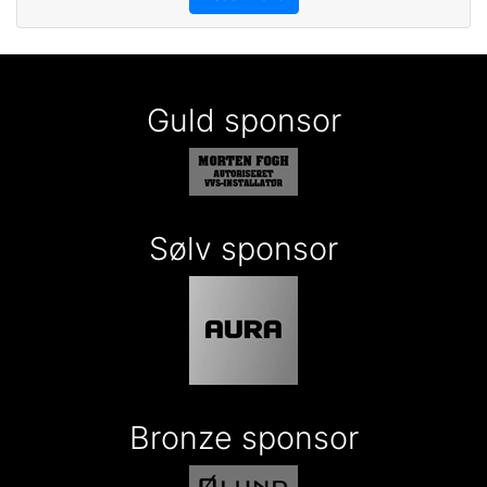
Guld sponsor
Sølv sponsor
Bronze sponsor