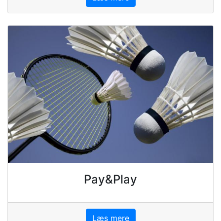
Pay&Play
Læs mere